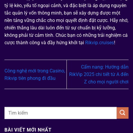
tỷ lệ kèo, yếu tố ngoại cảnh, và đặc biệt là áp dụng nguyên
tắc quản lý vốn thông minh, bạn sẽ xây dựng được một
nền tảng vững chắc cho mọi quyết định đặt cược. Hãy nhớ,
chiến thắng lâu dài luôn đến từ sự chuẩn bị kỹ lưỡng,
không phải từ cảm tính. Chúc bạn có những trải nghiệm cá
cược thành công và đầy hứng khởi tại
Rikvip.cruises
!
Cẩm nang: Hướng dẫn
Công nghệ mới trong Casino,
RikVip 2025 chi tiết từ A đến
Rikvip tiên phong đi đầu
Z cho mọi người chơi
BÀI VIẾT MỚI NHẤT