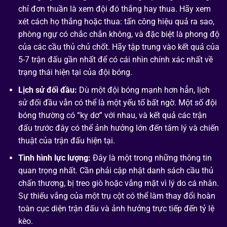
chỉ đơn thuần là xem đội đó thắng hay thua. Hãy xem
xét cách họ thắng hoặc thua: tấn công hiệu quả ra sao,
phòng ngự có chắc chắn không, và đặc biệt là phong độ
của các cầu thủ chủ chốt. Hãy tập trung vào kết quả của
5-7 trận đấu gần nhất để có cái nhìn chính xác nhất về
trạng thái hiện tại của đội bóng.
Lịch sử đối đầu:
Dù một đội bóng mạnh hơn hẳn, lịch
sử đối đầu vẫn có thể là một yếu tố bất ngờ. Một số đội
bóng thường có “kỵ dơ” với nhau, và kết quả các trận
đấu trước đây có thể ảnh hưởng lớn đến tâm lý và chiến
thuật của trận đấu hiện tại.
Tình hình lực lượng:
Đây là một trong những thông tin
quan trọng nhất. Cần phải cập nhật danh sách cầu thủ
chấn thương, bị treo giò hoặc vắng mặt vì lý do cá nhân.
Sự thiếu vắng của một trụ cột có thể làm thay đổi hoàn
toàn cục diện trận đấu và ảnh hưởng trực tiếp đến tỷ lệ
kèo.