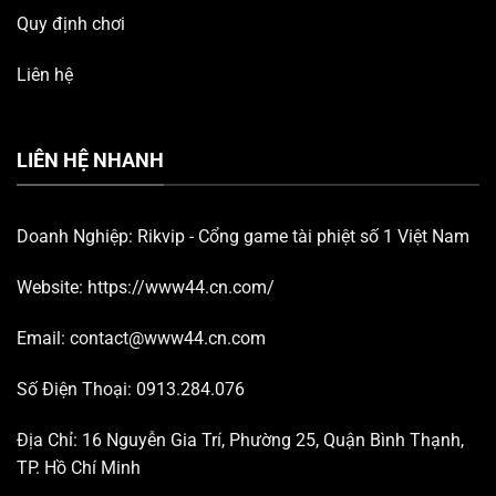
Quy định chơi
Liên hệ
LIÊN HỆ NHANH
Doanh Nghiệp: Rikvip - Cổng game tài phiệt số 1 Việt Nam
Website: https://www44.cn.com/
Email:
contact@www44.cn.com
Số Điện Thoại: 0913.284.076
Địa Chỉ: 16 Nguyễn Gia Trí, Phường 25, Quận Bình Thạnh,
TP. Hồ Chí Minh