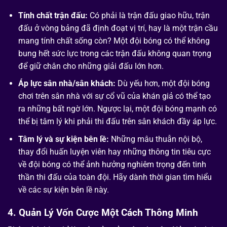
Tính chất trận đấu:
Có phải là trận đấu giao hữu, trận
đấu ở vòng bảng đã định đoạt vị trí, hay là một trận cầu
mang tính chất sống còn? Một đội bóng có thể không
bung hết sức lực trong các trận đấu không quan trọng
để giữ chân cho những giải đấu lớn hơn.
Áp lực sân nhà/sân khách:
Dù yếu hơn, một đội bóng
chơi trên sân nhà với sự cổ vũ của khán giả có thể tạo
ra những bất ngờ lớn. Ngược lại, một đội bóng mạnh có
thể bị tâm lý khi phải thi đấu trên sân khách đầy áp lực.
Tâm lý và sự kiện bên lề:
Những mâu thuẫn nội bộ,
thay đổi huấn luyện viên hay những thông tin tiêu cực
về đội bóng có thể ảnh hưởng nghiêm trọng đến tinh
thần thi đấu của toàn đội. Hãy dành thời gian tìm hiểu
về các sự kiện bên lề này.
4. Quản Lý Vốn Cược Một Cách Thông Minh