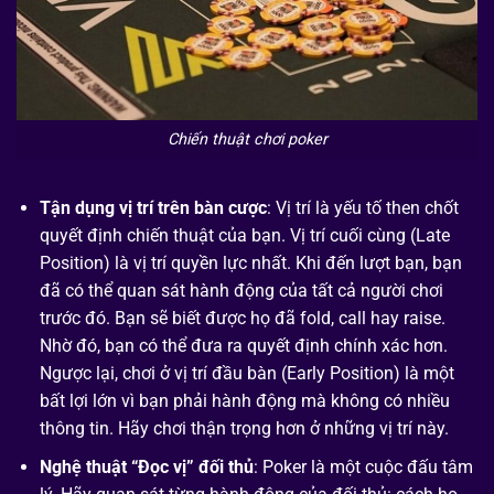
Chiến thuật chơi poker
Tận dụng vị trí trên bàn cược
: Vị trí là yếu tố then chốt
quyết định chiến thuật của bạn. Vị trí cuối cùng (Late
Position) là vị trí quyền lực nhất. Khi đến lượt bạn, bạn
đã có thể quan sát hành động của tất cả người chơi
trước đó. Bạn sẽ biết được họ đã fold, call hay raise.
Nhờ đó, bạn có thể đưa ra quyết định chính xác hơn.
Ngược lại, chơi ở vị trí đầu bàn (Early Position) là một
bất lợi lớn vì bạn phải hành động mà không có nhiều
thông tin. Hãy chơi thận trọng hơn ở những vị trí này.
Nghệ thuật “Đọc vị” đối thủ
: Poker là một cuộc đấu tâm