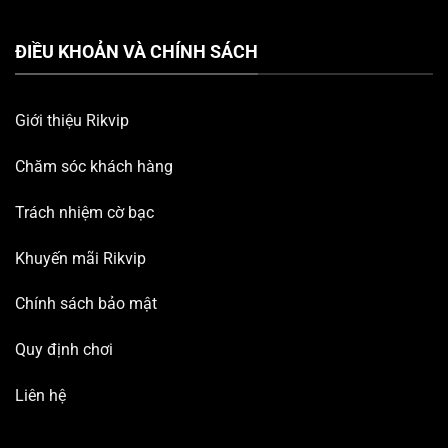
ĐIỀU KHOẢN VÀ CHÍNH SÁCH
Giới thiệu Rikvip
Chăm sóc khách hàng
Trách nhiệm cờ bạc
Khuyến mãi Rikvip
Chính sách bảo mật
Quy định chơi
Liên hệ