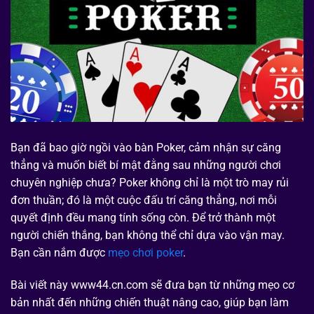
Bạn đã bao giờ ngồi vào bàn Poker, cảm nhận sự căng
thẳng và muốn biết bí mật đằng sau những người chơi
chuyên nghiệp chưa? Poker không chỉ là một trò may rủi
đơn thuần; đó là một cuộc đấu trí căng thẳng, nơi mỗi
quyết định đều mang tính sống còn. Để trở thành một
người chiến thắng, bạn không thể chỉ dựa vào vận may.
Bạn cần nắm được
mẹo chơi poker
.
Bài viết này www44.cn.com sẽ đưa bạn từ những mẹo cơ
bản nhất đến những chiến thuật nâng cao, giúp bạn làm