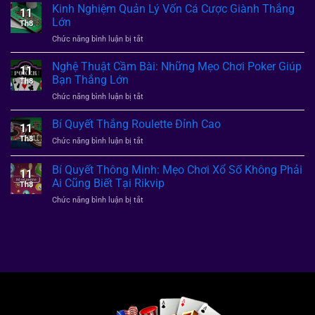
quyết
Kinh Nghiệm Quản Lý Vốn Cá Cược Giành Thắng
11
cá
Lớn
Th8
độ
ở
Chức năng bình luận bị tắt
bóng
Kinh
đá
Nghiệm
Nghệ Thuật Cầm Bài: Những Mẹo Chơi Poker Giúp
Online
11
Quản
hiệu
Bạn Thắng Lớn
Th8
Lý
quả:
ở
Chức năng bình luận bị tắt
Vốn
Nâng
Nghệ
Cá
cao
Thuật
Bí Quyết Thắng Roulette Đỉnh Cao
Cược
tỷ
11
Cầm
Giành
lệ
Th8
ở
Chức năng bình luận bị tắt
Bài:
Thắng
thắng
Bí
Những
Lớn
cùng
Quyết
Bí Quyết Thông Minh: Mẹo Chơi Xổ Số Không Phải
Mẹo
11
Rikvip
Thắng
Chơi
Ai Cũng Biết Tại Rikvip
Th8
Roulette
Poker
ở
Chức năng bình luận bị tắt
Đỉnh
Giúp
Bí
Cao
Bạn
Quyết
Thắng
Thông
Lớn
Minh:
Mẹo
Chơi
Xổ
Số
Không