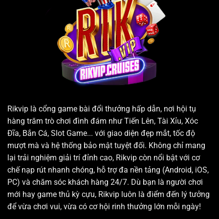
Phải
Ai
Cũng
Biết
Tại
Rikvip
Rikvip
là cổng game bài đổi thưởng hấp dẫn, nơi hội tụ
hàng trăm trò chơi đình đám như Tiến Lên, Tài Xỉu, Xóc
Đĩa, Bắn Cá, Slot Game... với giao diện đẹp mắt, tốc độ
mượt mà và hệ thống bảo mật tuyệt đối. Không chỉ mang
lại trải nghiệm giải trí đỉnh cao, Rikvip còn nổi bật với cơ
chế nạp rút nhanh chóng, hỗ trợ đa nền tảng (Android, iOS,
PC) và chăm sóc khách hàng 24/7. Dù bạn là người chơi
mới hay game thủ kỳ cựu, Rikvip luôn là điểm đến lý tưởng
để vừa chơi vui, vừa có cơ hội rinh thưởng lớn mỗi ngày!