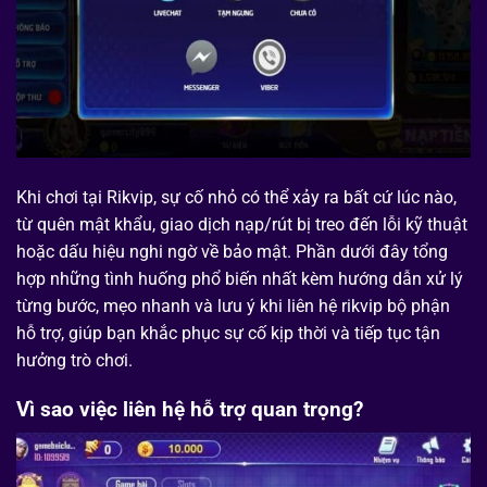
Khi chơi tại Rikvip, sự cố nhỏ có thể xảy ra bất cứ lúc nào,
từ quên mật khẩu, giao dịch nạp/rút bị treo đến lỗi kỹ thuật
hoặc dấu hiệu nghi ngờ về bảo mật. Phần dưới đây tổng
hợp những tình huống phổ biến nhất kèm hướng dẫn xử lý
từng bước, mẹo nhanh và lưu ý khi liên hệ rikvip bộ phận
hỗ trợ, giúp bạn khắc phục sự cố kịp thời và tiếp tục tận
hưởng trò chơi.
Vì sao việc liên hệ hỗ trợ quan trọng?