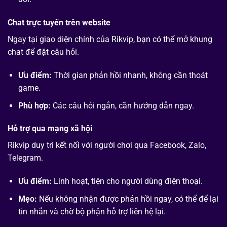
Chat trực tuyến trên website
Ngay tại giao diện chính của Rikvip, bạn có thể mở khung
chat để đặt câu hỏi.
Ưu điểm:
Thời gian phản hồi nhanh, không cần thoát
game.
Phù hợp:
Các câu hỏi ngắn, cần hướng dẫn ngay.
Hỗ trợ qua mạng xã hội
Rikvip duy trì kết nối với người chơi qua Facebook, Zalo,
Telegram.
Ưu điểm:
Linh hoạt, tiện cho người dùng điện thoại.
Mẹo:
Nếu không nhận được phản hồi ngay, có thể để lại
tin nhắn và chờ bộ phận hỗ trợ liên hệ lại.