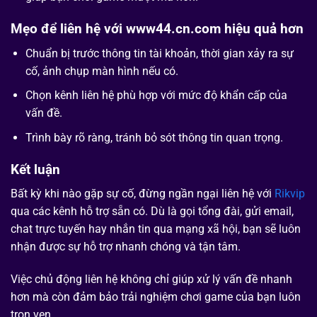
Mẹo để liên hệ với www44.cn.com hiệu quả hơn
Chuẩn bị trước thông tin tài khoản, thời gian xảy ra sự
cố, ảnh chụp màn hình nếu có.
Chọn kênh liên hệ phù hợp với mức độ khẩn cấp của
vấn đề.
Trình bày rõ ràng, tránh bỏ sót thông tin quan trọng.
Kết luận
Bất kỳ khi nào gặp sự cố, đừng ngần ngại liên hệ với
Rikvip
qua các kênh hỗ trợ sẵn có. Dù là gọi tổng đài, gửi email,
chat trực tuyến hay nhắn tin qua mạng xã hội, bạn sẽ luôn
nhận được sự hỗ trợ nhanh chóng và tận tâm.
Việc chủ động liên hệ không chỉ giúp xử lý vấn đề nhanh
hơn mà còn đảm bảo trải nghiệm chơi game của bạn luôn
trọn vẹn.