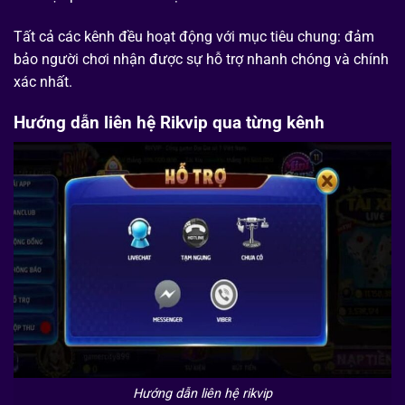
Tất cả các kênh đều hoạt động với mục tiêu chung: đảm
bảo người chơi nhận được sự hỗ trợ nhanh chóng và chính
xác nhất.
Hướng dẫn liên hệ Rikvip qua từng kênh
Hướng dẫn liên hệ rikvip