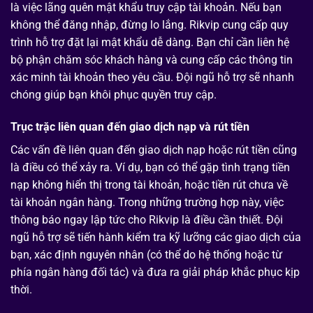
là việc lãng quên mật khẩu truy cập tài khoản. Nếu bạn
không thể đăng nhập, đừng lo lắng. Rikvip cung cấp quy
trình hỗ trợ đặt lại mật khẩu dễ dàng. Bạn chỉ cần liên hệ
bộ phận chăm sóc khách hàng và cung cấp các thông tin
xác minh tài khoản theo yêu cầu. Đội ngũ hỗ trợ sẽ nhanh
chóng giúp bạn khôi phục quyền truy cập.
Trục trặc liên quan đến giao dịch nạp và rút tiền
Các vấn đề liên quan đến giao dịch nạp hoặc rút tiền cũng
là điều có thể xảy ra. Ví dụ, bạn có thể gặp tình trạng tiền
nạp không hiển thị trong tài khoản, hoặc tiền rút chưa về
tài khoản ngân hàng. Trong những trường hợp này, việc
thông báo ngay lập tức cho Rikvip là điều cần thiết. Đội
ngũ hỗ trợ sẽ tiến hành kiểm tra kỹ lưỡng các giao dịch của
bạn, xác định nguyên nhân (có thể do hệ thống hoặc từ
phía ngân hàng đối tác) và đưa ra giải pháp khắc phục kịp
thời.