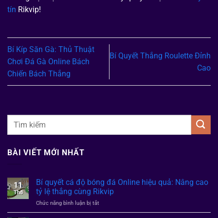
tín
Rikvip
!
Bí Kíp Săn Gà: Thủ Thuật
Bí Quyết Thắng Roulette Đỉnh
Chơi Đá Gà Online Bách
Cao
Chiến Bách Thắng
BÀI VIẾT MỚI NHẤT
Bí quyết cá độ bóng đá Online hiệu quả: Nâng cao
11
tỷ lệ thắng cùng Rikvip
Th8
ở
Chức năng bình luận bị tắt
Bí