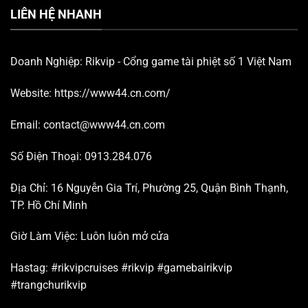
LIÊN HỆ NHANH
Doanh Nghiệp: Rikvip - Cổng game tài phiệt số 1 Việt Nam
Website: https://www44.cn.com/
Email:
contact@www44.cn.com
Số Điện Thoại: 0913.284.076
Địa Chỉ: 16 Nguyễn Gia Trí, Phường 25, Quận Bình Thạnh,
TP. Hồ Chí Minh
Giờ Làm Việc: Luôn luôn mở cửa
Hastag: #rikvipcruises #rikvip #gamebairikvip
#trangchurikvip