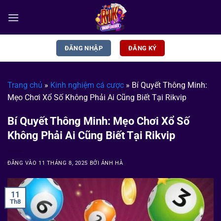
Bỏ
qua
nội
dung
ĐĂNG NHẬP
ĐĂNG KÝ
Trang chủ
»
Kinh nghiệm cá cược
»
Bí Quyết Thông Minh:
Mẹo Chơi Xổ Số Không Phải Ai Cũng Biết Tại Rikvip
Bí Quyết Thông Minh: Mẹo Chơi Xổ Số
Không Phải Ai Cũng Biết Tại Rikvip
ĐĂNG VÀO
11 THÁNG 8, 2025
BỞI
ÁNH HÀ
11
Th8