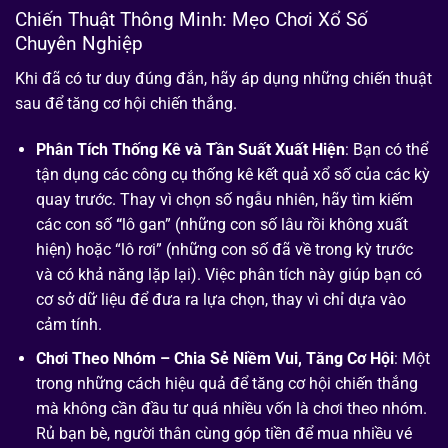
Chiến Thuật Thông Minh: Mẹo Chơi Xổ Số
Chuyên Nghiệp
Khi đã có tư duy đúng đắn, hãy áp dụng những chiến thuật
sau để tăng cơ hội chiến thắng.
Phân Tích Thống Kê và Tần Suất Xuất Hiện
: Bạn có thể
tận dụng các công cụ thống kê kết quả xổ số của các kỳ
quay trước. Thay vì chọn số ngẫu nhiên, hãy tìm kiếm
các con số
“
lô gan” (những con số lâu rồi không xuất
hiện) hoặc “lô rơi” (những con số đã về trong kỳ trước
và có khả năng lặp lại). Việc phân tích này giúp bạn có
cơ sở dữ liệu để đưa ra lựa chọn, thay vì chỉ dựa vào
cảm tính.
Chơi Theo Nhóm – Chia Sẻ Niềm Vui, Tăng Cơ Hội
: Một
trong những cách hiệu quả để tăng cơ hội chiến thắng
mà không cần đầu tư quá nhiều vốn là chơi theo nhóm.
Rủ bạn bè, người thân cùng góp tiền để mua nhiều vé