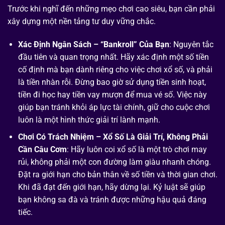
Trước khi nghĩ đến những mẹo chơi cao siêu, bạn cần phải
xây dựng một nền tảng tư duy vững chắc.
Xác Định Ngân Sách – “Bankroll” Của Bạn
: Nguyên tắc
đầu tiên và quan trọng nhất. Hãy xác định một số tiền
cố định mà bạn dành riêng cho việc chơi xổ số, và phải
là tiền nhàn rỗi. Đừng bao giờ sử dụng tiền sinh hoạt,
tiền đi học hay tiền vay mượn để mua vé số. Việc này
giúp bạn tránh khỏi áp lực tài chính, giữ cho cuộc chơi
luôn là một hình thức giải trí lành mạnh.
Chơi Có Trách Nhiệm – Xổ Số Là Giải Trí, Không Phải
Cần Câu Cơm
: Hãy luôn coi xổ số là một trò chơi may
rủi, không phải một con đường làm giàu nhanh chóng.
Đặt ra giới hạn cho bản thân về số tiền và thời gian chơi.
Khi đã đạt đến giới hạn, hãy dừng lại. Kỷ luật sẽ giúp
bạn không sa đà và tránh được những hậu quả đáng
tiếc.