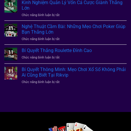
quyết
Kinh Nghiệm Quản Lý Vốn Cá Cược Giành Thắng
11
cá
Lớn
Th8
độ
ở
Chức năng bình luận bị tắt
bóng
Kinh
đá
Nghiệm
Nghệ Thuật Cầm Bài: Những Mẹo Chơi Poker Giúp
Online
11
Quản
hiệu
Bạn Thắng Lớn
Th8
Lý
quả:
ở
Chức năng bình luận bị tắt
Vốn
Nâng
Nghệ
Cá
cao
Thuật
Bí Quyết Thắng Roulette Đỉnh Cao
Cược
tỷ
11
Cầm
Giành
lệ
Th8
ở
Chức năng bình luận bị tắt
Bài:
Thắng
thắng
Bí
Những
Lớn
cùng
Quyết
Bí Quyết Thông Minh: Mẹo Chơi Xổ Số Không Phải
Mẹo
11
Rikvip
Thắng
Chơi
Ai Cũng Biết Tại Rikvip
Th8
Roulette
Poker
ở
Chức năng bình luận bị tắt
Đỉnh
Giúp
Bí
Cao
Bạn
Quyết
Thắng
Thông
Lớn
Minh:
Mẹo
Chơi
Xổ
Số
Không