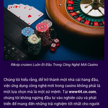
Rikvip.cruises Luôn Đi Đầu Trong Công Nghệ Mới Casino
Chúng tôi hiểu rằng, để trở thành một nhà cái hàng đầu,
việc ứng dụng công nghệ mới trong casino không phải là
một lựa chọn mà là một sứ mệnh. Tại
www44.cn.com
,
chúng tôi không ngừng đầu tư vào nghiên cứu và phát
triển để mang đến những trải nghiệm tốt nhất cho người