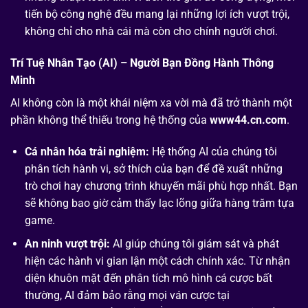
tiến bộ công nghệ đều mang lại những lợi ích vượt trội,
không chỉ cho nhà cái mà còn cho chính người chơi.
Trí Tuệ Nhân Tạo (AI) – Người Bạn Đồng Hành Thông
Minh
AI không còn là một khái niệm xa vời mà đã trở thành một
phần không thể thiếu trong hệ thống của
www44.cn.com
.
Cá nhân hóa trải nghiệm:
Hệ thống AI của chúng tôi
phân tích hành vi, sở thích của bạn để đề xuất những
trò chơi hay chương trình khuyến mãi phù hợp nhất. Bạn
sẽ không bao giờ cảm thấy lạc lõng giữa hàng trăm tựa
game.
An ninh vượt trội:
AI giúp chúng tôi giám sát và phát
hiện các hành vi gian lận một cách chính xác. Từ nhận
diện khuôn mặt đến phân tích mô hình cá cược bất
thường, AI đảm bảo rằng mọi ván cược tại