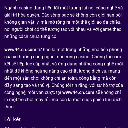
Ngành casino đang tiến tới một tương lai nơi công nghệ và
giải trí hòa quyện. Các sòng bạc sẽ không còn giới hạn bởi
không gian vật lý, mà mở rộng ra một thế giới ảo đa chiều,
nơi người chơi có thể tương tác với nhau và với game theo
những cách chưa từng có.
www44.cn.com
tự hào là một trong những nhà tiên phong
của xu hướng
công nghệ mới trong casino
. Chúng tôi cam
kết sẽ tiếp tục cập nhật và ứng dụng những công nghệ mới
nhất để không ngừng nâng cao chất lượng dịch vụ, mang
đến một sân chơi không chỉ an toàn, công bằng mà còn
đầy sáng tạo và thú vị. Chúng tôi tin rằng, với sự hỗ trợ của
công nghệ, mỗi ván cược tại
www44.cn.com
sẽ không chỉ
là một trò chơi may rủi, mà còn là một cuộc phiêu lưu đích
thực.
Lời kết