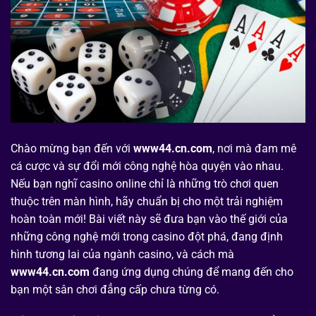
Chào mừng bạn đến với
www44.cn.com
, nơi mà đam mê
cá cược và sự đổi mới công nghệ hòa quyện vào nhau.
Nếu bạn nghĩ casino online chỉ là những trò chơi quen
thuộc trên màn hình, hãy chuẩn bị cho một trải nghiệm
hoàn toàn mới! Bài viết này sẽ đưa bạn vào thế giới của
những công nghệ mới trong casino đột phá, đang định
hình tương lai của ngành casino, và cách mà
www44.cn.com
đang ứng dụng chúng để mang đến cho
bạn một sân chơi đẳng cấp chưa từng có.