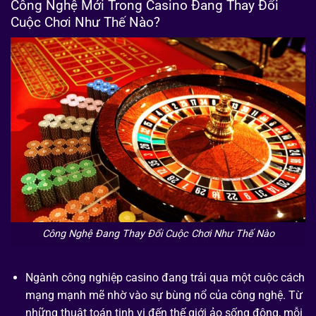
Công Nghệ Mới Trong Casino Đang Thay Đổi
Cuộc Chơi Như Thế Nào?
Công Nghệ Đang Thay Đổi Cuộc Chơi Như Thế Nào
Ngành công nghiệp casino đang trải qua một cuộc cách
mạng mạnh mẽ nhờ vào sự bùng nổ của công nghệ. Từ
những thuật toán tinh vi đến thế giới ảo sống động, mỗi