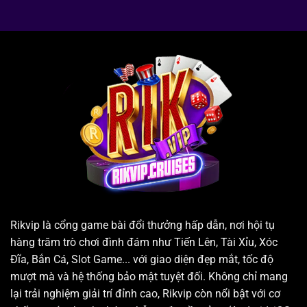
Minh:
Mẹo
Chơi
Xổ
Số
Không
Phải
Ai
Cũng
Biết
Tại
Rikvip
Rikvip
là cổng game bài đổi thưởng hấp dẫn, nơi hội tụ
hàng trăm trò chơi đình đám như Tiến Lên, Tài Xỉu, Xóc
Đĩa, Bắn Cá, Slot Game... với giao diện đẹp mắt, tốc độ
mượt mà và hệ thống bảo mật tuyệt đối. Không chỉ mang
lại trải nghiệm giải trí đỉnh cao, Rikvip còn nổi bật với cơ