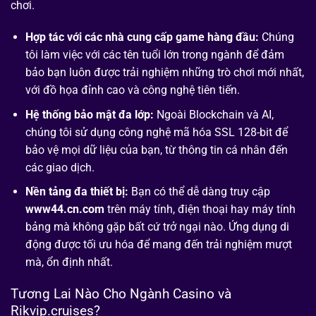
chơi.
Hợp tác với các nhà cung cấp game hàng đầu:
Chúng
tôi làm việc với các tên tuổi lớn trong ngành để đảm
bảo bạn luôn được trải nghiệm những trò chơi mới nhất,
với đồ họa đỉnh cao và công nghệ tiên tiến.
Hệ thống bảo mật đa lớp:
Ngoài Blockchain và AI,
chúng tôi sử dụng công nghệ mã hóa SSL 128-bit để
bảo vệ mọi dữ liệu của bạn, từ thông tin cá nhân đến
các giao dịch.
Nền tảng đa thiết bị:
Bạn có thể dễ dàng truy cập
www44.cn.com
trên máy tính, điện thoại hay máy tính
bảng mà không gặp bất cứ trở ngại nào. Ứng dụng di
động được tối ưu hóa để mang đến trải nghiệm mượt
mà, ổn định nhất.
Tương Lai Nào Cho Ngành Casino và
Rikvip.cruises?