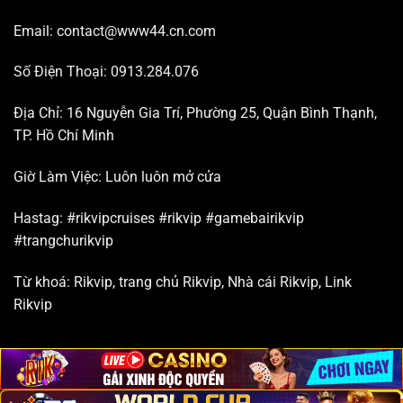
Email:
contact@www44.cn.com
Số Điện Thoại: 0913.284.076
Địa Chỉ: 16 Nguyễn Gia Trí, Phường 25, Quận Bình Thạnh,
TP. Hồ Chí Minh
Giờ Làm Việc: Luôn luôn mở cửa
Hastag: #rikvipcruises #rikvip #gamebairikvip
#trangchurikvip
Từ khoá: Rikvip, trang chủ Rikvip, Nhà cái Rikvip, Link
Rikvip