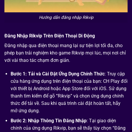
Hướng dẫn đăng nhập Rikvip
Đăng Nhập Rikvip Trên Điện Thoại Di Động
Đăng nhập qua điện thoại mang lại sự tiện lợi tối đa, cho
phép bạn trải nghiệm kho game Rikvip mọi lúc, mọi nơi chỉ
với vài thao tác chạm đơn giản.
Bước 1: Tải và Cài Đặt Ứng Dụng Chính Thức
: Truy cập
cửa hàng ứng dụng trên điện thoại của bạn: CH Play đối
với thiết bị Android hoặc App Store đối với iOS. Sử dụng
thanh tìm kiếm để gõ “Rikvip” và chọn ứng dụng chính
thức để tải về. Sau khi quá trình cài đặt hoàn tất, hãy
mở ứng dụng.
Bước 2: Nhập Thông Tin Đăng Nhập
: Tại giao diện
chính của ứng dụng Rikvip, bạn sẽ thấy tùy chọn “Đăng