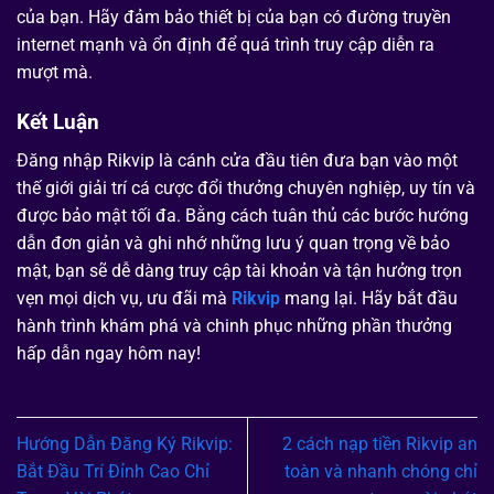
của bạn. Hãy đảm bảo thiết bị của bạn có đường truyền
internet mạnh và ổn định để quá trình truy cập diễn ra
mượt mà.
Kết Luận
Đăng nhập Rikvip là cánh cửa đầu tiên đưa bạn vào một
thế giới giải trí cá cược đổi thưởng chuyên nghiệp, uy tín và
được bảo mật tối đa. Bằng cách tuân thủ các bước hướng
dẫn đơn giản và ghi nhớ những lưu ý quan trọng về bảo
mật, bạn sẽ dễ dàng truy cập tài khoản và tận hưởng trọn
vẹn mọi dịch vụ, ưu đãi mà
Rikvip
mang lại. Hãy bắt đầu
hành trình khám phá và chinh phục những phần thưởng
hấp dẫn ngay hôm nay!
Hướng Dẫn Đăng Ký Rikvip:
2 cách nạp tiền Rikvip an
Bắt Đầu Trí Đỉnh Cao Chỉ
toàn và nhanh chóng chỉ