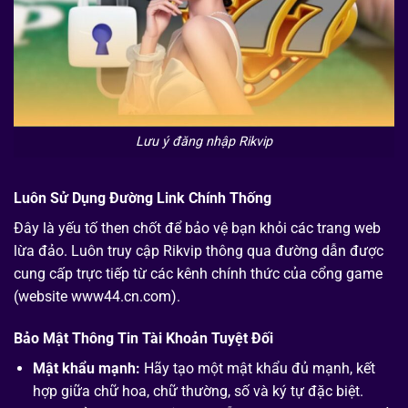
Lưu ý đăng nhập Rikvip
Luôn Sử Dụng Đường Link Chính Thống
Đây là yếu tố then chốt để bảo vệ bạn khỏi các trang web
lừa đảo. Luôn truy cập Rikvip thông qua đường dẫn được
cung cấp trực tiếp từ các kênh chính thức của cổng game
(website www44.cn.com).
Bảo Mật Thông Tin Tài Khoản Tuyệt Đối
Mật khẩu mạnh:
Hãy tạo một mật khẩu đủ mạnh, kết
hợp giữa chữ hoa, chữ thường, số và ký tự đặc biệt.