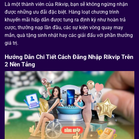
Là một thành viên của Rikvip, bạn sẽ không ngừng nhận
được những ưu đãi đặc biệt. Hàng loạt chương trình
khuyến mãi hấp dẫn được tung ra định kỳ như hoàn trả
cược, thưởng nạp lần đầu, các sự kiện vòng quay may
mắn, quà tặng sinh nhật hay các giải đấu với phần thưởng
giá trị.
Hướng Dẫn Chi Tiết Cách Đăng Nhập Rikvip Trên
2 Nền Tảng