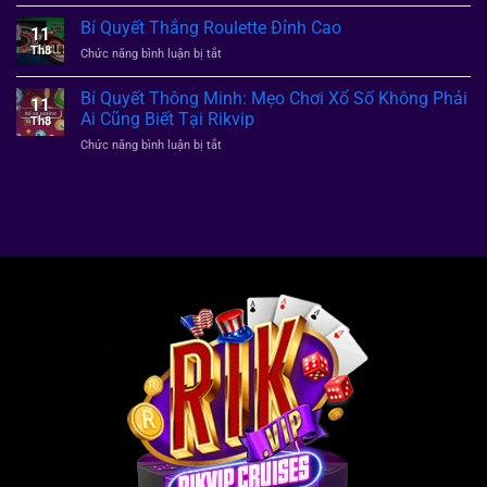
Nghệ
Cá
cao
Thuật
Bí Quyết Thắng Roulette Đỉnh Cao
Cược
tỷ
11
Cầm
Giành
lệ
Th8
ở
Chức năng bình luận bị tắt
Bài:
Thắng
thắng
Bí
Những
Lớn
cùng
Quyết
Bí Quyết Thông Minh: Mẹo Chơi Xổ Số Không Phải
Mẹo
11
Rikvip
Thắng
Chơi
Ai Cũng Biết Tại Rikvip
Th8
Roulette
Poker
ở
Chức năng bình luận bị tắt
Đỉnh
Giúp
Bí
Cao
Bạn
Quyết
Thắng
Thông
Lớn
Minh:
Mẹo
Chơi
Xổ
Số
Không
Phải
Ai
Cũng
Biết
Tại
Rikvip