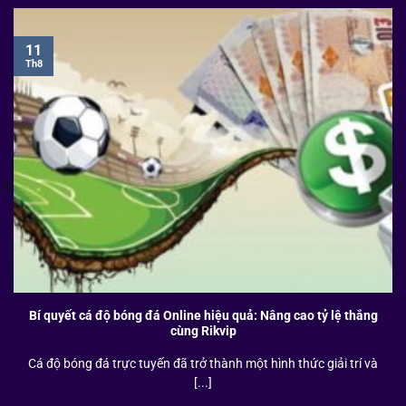
11
Th8
Bí quyết cá độ bóng đá Online hiệu quả: Nâng cao tỷ lệ thắng
cùng Rikvip
Cá độ bóng đá trực tuyến đã trở thành một hình thức giải trí và
[...]