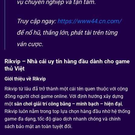
vụ chuyên nghiệp và tận tâm.
Truy cập ngay:
https://www44.cn.com/
để nổ hũ, thắng lớn, phát tài trên từng
ván cược.
Rikvip – Nhà cái uy tín hàng đầu dành cho game
thủ Việt
Giới thiệu về Rikvip
Rikvip từ lâu đã trở thành một cái tên quen thuộc với cộng
đồng người chơi game online. Với định hướng xây dựng
một
sân chơi giải trí công bằng – minh bạch – hiện đại
,
Rikvip luôn nằm trong top lựa chọn hàng đầu nhờ hệ thống
game đa dạng, tốc độ giao dịch nhanh chóng và chính
sách bảo mật an toàn tuyệt đối.