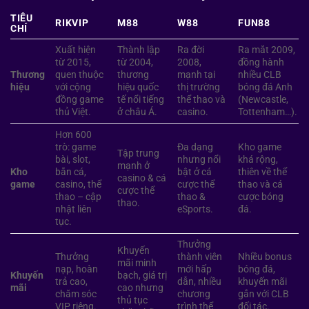
TIÊU
RIKVIP
M88
W88
FUN88
CHÍ
Xuất hiện
Thành lập
Ra đời
Ra mắt 2009,
từ 2015,
từ 2004,
2008,
đồng hành
Thương
quen thuộc
thương
mạnh tại
nhiều CLB
hiệu
với cộng
hiệu quốc
thị trường
bóng đá Anh
đồng game
tế nổi tiếng
thể thao và
(Newcastle,
thủ Việt.
ở châu Á.
casino.
Tottenham…).
Hơn 600
trò: game
Đa dạng
Kho game
Tập trung
bài, slot,
nhưng nổi
khá rộng,
mạnh ở
Kho
bắn cá,
bật ở cá
thiên về thể
casino & cá
game
casino, thể
cược thể
thao và cá
cược thể
thao – cập
thao &
cược bóng
thao.
nhật liên
eSports.
đá.
tục.
Thưởng
Khuyến
Thưởng
thành viên
Nhiều bonus
mãi minh
nạp, hoàn
mới hấp
bóng đá,
Khuyến
bạch, giá trị
trả cao,
dẫn, nhiều
khuyến mãi
mãi
cao nhưng
chăm sóc
chương
gắn với CLB
thủ tục
VIP riêng.
trình thể
đối tác.