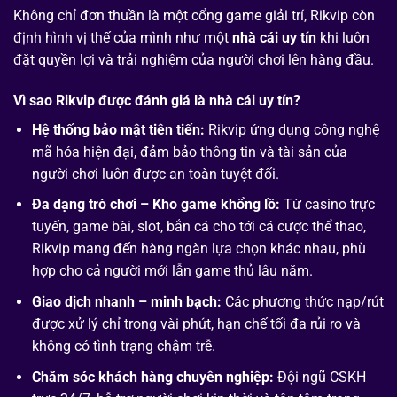
Không chỉ đơn thuần là một cổng game giải trí, Rikvip còn
định hình vị thế của mình như một
nhà cái uy tín
khi luôn
đặt quyền lợi và trải nghiệm của người chơi lên hàng đầu.
Vì sao Rikvip được đánh giá là nhà cái uy tín?
Hệ thống bảo mật tiên tiến:
Rikvip ứng dụng công nghệ
mã hóa hiện đại, đảm bảo thông tin và tài sản của
người chơi luôn được an toàn tuyệt đối.
Đa dạng trò chơi – Kho game khổng lồ:
Từ casino trực
tuyến, game bài, slot, bắn cá cho tới cá cược thể thao,
Rikvip mang đến hàng ngàn lựa chọn khác nhau, phù
hợp cho cả người mới lẫn game thủ lâu năm.
Giao dịch nhanh – minh bạch:
Các phương thức nạp/rút
được xử lý chỉ trong vài phút, hạn chế tối đa rủi ro và
không có tình trạng chậm trễ.
Chăm sóc khách hàng chuyên nghiệp:
Đội ngũ CSKH