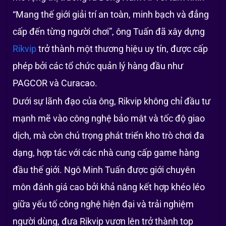
“Mang thế giới giải trí an toàn, minh bạch và đẳng
cấp đến từng người chơi”, ông Tuấn đã xây dựng
Rikvip
trở thành một thương hiệu uy tín, được cấp
phép bởi các tổ chức quản lý hàng đầu như
PAGCOR và Curacao.
Dưới sự lãnh đạo của ông, Rikvip không chỉ đầu tư
mạnh mẽ vào công nghệ bảo mật và tốc độ giao
dịch, mà còn chú trọng phát triển kho trò chơi đa
dạng, hợp tác với các nhà cung cấp game hàng
đầu thế giới. Ngô Minh Tuấn được giới chuyên
môn đánh giá cao bởi khả năng kết hợp khéo léo
giữa yếu tố công nghệ hiện đại và trải nghiệm
người dùng, đưa Rikvip vươn lên trở thành top