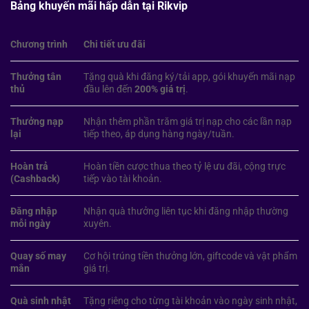
Bảng khuyến mãi hấp dẫn tại Rikvip
Chương trình
Chi tiết ưu đãi
Thưởng tân
Tặng quà khi đăng ký/tải app, gói khuyến mãi nạp
thủ
đầu lên đến
200% giá trị
.
Thưởng nạp
Nhận thêm phần trăm giá trị nạp cho các lần nạp
lại
tiếp theo, áp dụng hàng ngày/tuần.
Hoàn trả
Hoàn tiền cược thua theo tỷ lệ ưu đãi, cộng trực
(Cashback)
tiếp vào tài khoản.
Đăng nhập
Nhận quà thưởng liên tục khi đăng nhập thường
mỗi ngày
xuyên.
Quay số may
Cơ hội trúng tiền thưởng lớn, giftcode và vật phẩm
mắn
giá trị.
Quà sinh nhật
Tặng riêng cho từng tài khoản vào ngày sinh nhật,